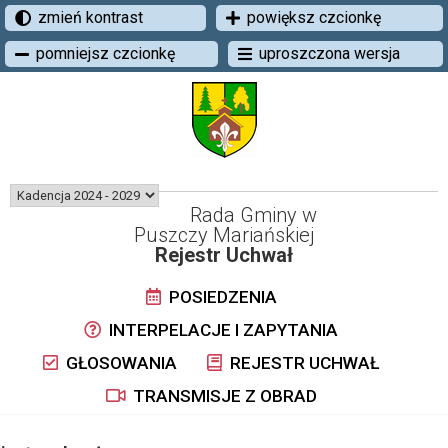
zmień kontrast
powiększ czcionkę
pomniejsz czcionkę
uproszczona wersja
Rada Gminy w
Puszczy Mariańskiej
Rejestr Uchwał
POSIEDZENIA
INTERPELACJE I ZAPYTANIA
GŁOSOWANIA
REJESTR UCHWAŁ
TRANSMISJE Z OBRAD